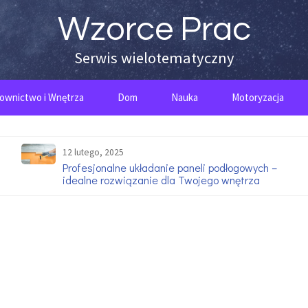
Wzorce Prac
Serwis wielotematyczny
ownictwo i Wnętrza
Dom
Nauka
Motoryzacja
12 lutego, 2025
Profesjonalne układanie paneli podłogowych –
idealne rozwiązanie dla Twojego wnętrza