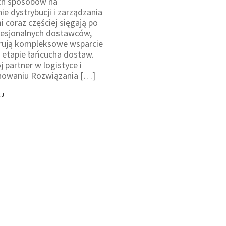
ch sposobów na
ie dystrybucji i zarządzania
 coraz częściej sięgają po
fesjonalnych dostawców,
erują kompleksowe wsparcie
etapie łańcucha dostaw.
 partner w logistyce i
nowaniu Rozwiązania […]
EJ