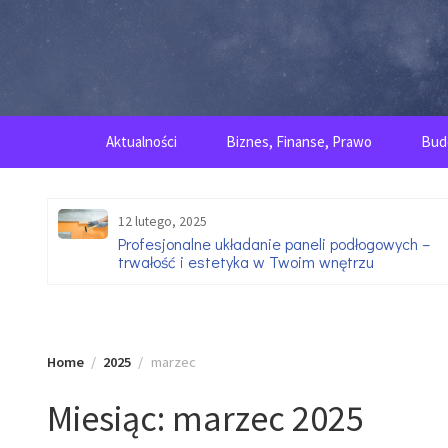
Skip
to
content
Aktualności
Biznes, Finanse, Prawo
Bud
12 lutego, 2025
go
Profesjonalne układanie paneli podłogowych –
trwałość i estetyka w Twoim wnętrzu
Home
2025
marzec
Miesiąc:
marzec 2025