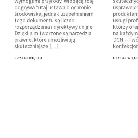
wymogami przyrody. Wiodącą rolę
skuteczny
odgrywa tutaj ustawa o ochronie
usprawnien
środowiska, jednak uzupełnieniem
produktami
tego dokumentu są liczne
usługi pro
rozporządzenia i dyrektywy unijne.
którzy of
Dzięki nim tworzone są narzędzia
na każdym 
prawne, które umożliwiają
DCN – Twój
skuteczniejsze […]
konfekcjo
CZYTAJ WIĘCEJ
CZYTAJ WIĘC