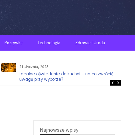
Rozrywka
Technologia
Zdrowie i Uroda
21 stycznia, 2025
Idealne oświetlenie do kuchni – na co zwrócić
uwagę przy wyborze?
Najnowsze wpisy