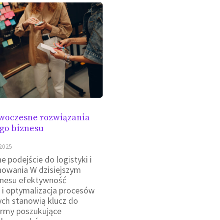
woczesne rozwiązania
go biznesu
2025
e podejście do logistyki i
nowania W dzisiejszym
znesu efektywność
 i optymalizacja procesów
ych stanowią klucz do
irmy poszukujące