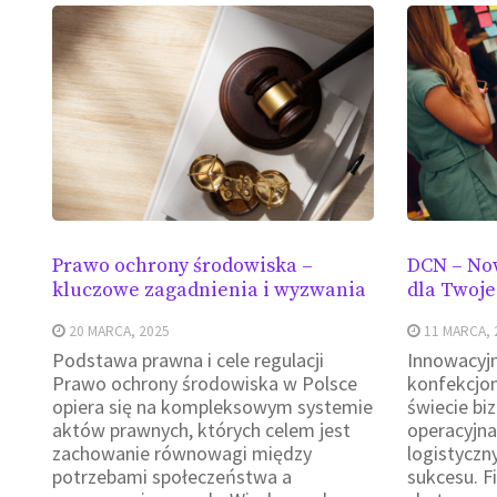
Prawo ochrony środowiska –
DCN – No
kluczowe zagadnienia i wyzwania
dla Twoje
20 MARCA, 2025
11 MARCA, 
Podstawa prawna i cele regulacji
Innowacyjn
Prawo ochrony środowiska w Polsce
konfekcjo
opiera się na kompleksowym systemie
świecie bi
aktów prawnych, których celem jest
operacyjna
zachowanie równowagi między
logistyczn
potrzebami społeczeństwa a
sukcesu. F