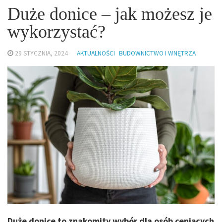
Duże donice – jak możesz je
wykorzystać?
29 STYCZNIA, 2024
AKTUALNOŚCI
BUDOWNICTWO I WNĘTRZA
Duże donice to znakomity wybór dla osób ceniących