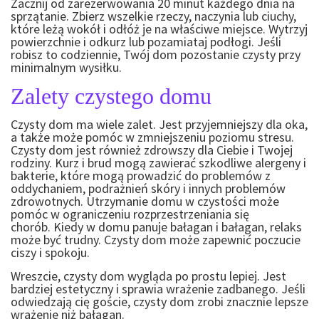
Zacznij od zarezerwowania 20 minut każdego dnia na
sprzątanie. Zbierz wszelkie rzeczy, naczynia lub ciuchy,
które leżą wokół i odłóż je na właściwe miejsce. Wytrzyj
powierzchnie i odkurz lub pozamiataj podłogi. Jeśli
robisz to codziennie, Twój dom pozostanie czysty przy
minimalnym wysiłku.
Zalety czystego domu
Czysty dom ma wiele zalet. Jest przyjemniejszy dla oka,
a także może pomóc w zmniejszeniu poziomu stresu.
Czysty dom jest również zdrowszy dla Ciebie i Twojej
rodziny. Kurz i brud mogą zawierać szkodliwe alergeny i
bakterie, które mogą prowadzić do problemów z
oddychaniem, podrażnień skóry i innych problemów
zdrowotnych. Utrzymanie domu w czystości może
pomóc w ograniczeniu rozprzestrzeniania się
chorób. Kiedy w domu panuje bałagan i bałagan, relaks
może być trudny. Czysty dom może zapewnić poczucie
ciszy i spokoju.
Wreszcie, czysty dom wygląda po prostu lepiej. Jest
bardziej estetyczny i sprawia wrażenie zadbanego. Jeśli
odwiedzają cię goście, czysty dom zrobi znacznie lepsze
wrażenie niż bałagan.