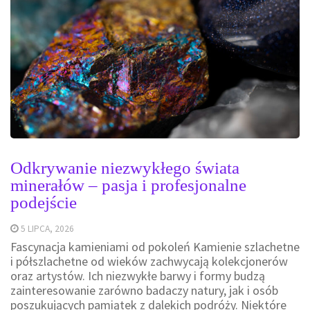
Odkrywanie niezwykłego świata
minerałów – pasja i profesjonalne
podejście
5 LIPCA, 2026
Fascynacja kamieniami od pokoleń Kamienie szlachetne
i półszlachetne od wieków zachwycają kolekcjonerów
oraz artystów. Ich niezwykłe barwy i formy budzą
zainteresowanie zarówno badaczy natury, jak i osób
poszukujących pamiątek z dalekich podróży. Niektóre