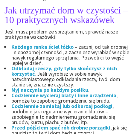
Jak utrzymać dom w czystości –
10 praktycznych wskazówek
Jeśli masz problem ze sprzątaniem, sprawdź nasze
praktyczne wskazówki!
Każdego ranka ściel łóżko
– zacznij od tak drobnej
i niepozornej czynności, a zaczniesz wyrabiać w sobie
nawyk regularnego sprzątania. Pozwoli ci to wejść
lepiej w dzień.
Odkładaj rzeczy, gdy tylko skończysz z nich
korzystać
. Jeśli wyrobisz w sobie nawyk
natychmiastowego odkładania rzeczy, twój dom
stanie się znacznie czystszy.
Myj naczynia po każdym posiłku
.
Codziennie wycieraj blaty i inne urządzenia
,
pomoże to zapobiec gromadzeniu się brudu.
Codziennie zamiataj lub odkurzaj podłogi
,
podobnie jak regularne wycieranie blatów –
zapobiegnie to nadmiernemu gromadzeniu się
brudów, kurzu, piachu z butów, itp.
Przed pójściem spać rób drobne porządki
, jak się
obudzisz to twój dom będzie czysty i