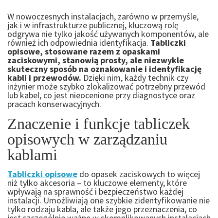
W nowoczesnych instalacjach, zarówno w przemyśle,
jak i w infrastrukturze publicznej, kluczową rolę
odgrywa nie tylko jakość używanych komponentów, ale
również ich odpowiednia identyfikacja.
Tabliczki
opisowe, stosowane razem z opaskami
zaciskowymi, stanowią prosty, ale niezwykle
skuteczny sposób na oznakowanie i identyfikację
kabli i przewodów.
Dzięki nim, każdy technik czy
inżynier może szybko zlokalizować potrzebny przewód
lub kabel, co jest nieocenione przy diagnostyce oraz
pracach konserwacyjnych.
Znaczenie i funkcje tabliczek
opisowych w zarządzaniu
kablami
Tabliczki opisowe
do opasek zaciskowych to więcej
niż tylko akcesoria – to kluczowe elementy, które
wpływają na sprawność i bezpieczeństwo każdej
instalacji. Umożliwiają one szybkie zidentyfikowanie nie
tylko rodzaju kabla, ale także jego przeznaczenia, co
jest szczególnie ważne w skomplikowanych instalacjach