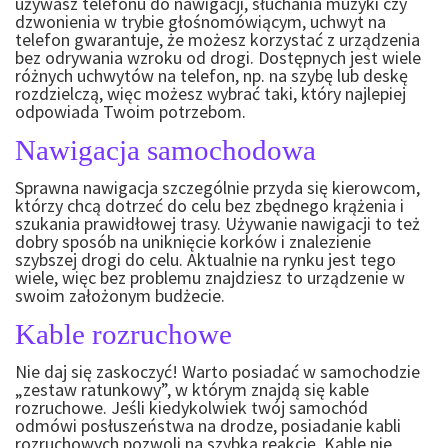
używasz telefonu do nawigacji, słuchania muzyki czy
dzwonienia w trybie głośnomówiącym, uchwyt na
telefon gwarantuje, że możesz korzystać z urządzenia
bez odrywania wzroku od drogi. Dostępnych jest wiele
różnych uchwytów na telefon, np. na szybę lub deskę
rozdzielczą, więc możesz wybrać taki, który najlepiej
odpowiada Twoim potrzebom.
Nawigacja samochodowa
Sprawna nawigacja szczególnie przyda się kierowcom,
którzy chcą dotrzeć do celu bez zbędnego krążenia i
szukania prawidłowej trasy. Używanie nawigacji to też
dobry sposób na uniknięcie korków i znalezienie
szybszej drogi do celu. Aktualnie na rynku jest tego
wiele, więc bez problemu znajdziesz to urządzenie w
swoim założonym budżecie.
Kable rozruchowe
Nie daj się zaskoczyć! Warto posiadać w samochodzie
„zestaw ratunkowy”, w którym znajdą się kable
rozruchowe. Jeśli kiedykolwiek twój samochód
odmówi posłuszeństwa na drodze, posiadanie kabli
rozruchowych pozwoli na szybką reakcję. Kable nie