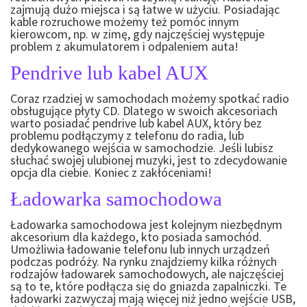
zajmują dużo miejsca i są łatwe w użyciu. Posiadając
kable rozruchowe możemy też pomóc innym
kierowcom, np. w zimę, gdy najczęściej występuje
problem z akumulatorem i odpaleniem auta!
Pendrive lub kabel AUX
Coraz rzadziej w samochodach możemy spotkać radio
obsługujące płyty CD. Dlatego w swoich akcesoriach
warto posiadać pendrive lub kabel AUX, który bez
problemu podłączymy z telefonu do radia, lub
dedykowanego wejścia w samochodzie. Jeśli lubisz
słuchać swojej ulubionej muzyki, jest to zdecydowanie
opcja dla ciebie. Koniec z zakłóceniami!
Ładowarka samochodowa
Ładowarka samochodowa jest kolejnym niezbędnym
akcesorium dla każdego, kto posiada samochód.
Umożliwia ładowanie telefonu lub innych urządzeń
podczas podróży. Na rynku znajdziemy kilka różnych
rodzajów ładowarek samochodowych, ale najczęściej
są to te, które podłącza się do gniazda zapalniczki. Te
ładowarki zazwyczaj mają więcej niż jedno wejście USB,