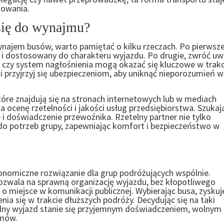
owania.
się do wynajmu?
najem busów, warto pamiętać o kilku rzeczach. Po pierwsze
y i dostosowany do charakteru wyjazdu. Po drugie, zwróć u
 czy system nagłośnienia mogą okazać się kluczowe w trakc
i przyjrzyj się ubezpieczeniom, aby uniknąć nieporozumień w
tóre znajdują się na stronach internetowych lub w mediach
 ocenę rzetelności i jakości usług przedsiębiorstwa. Szukaj
i doświadczenie przewoźnika. Rzetelny partner nie tylko
ę do potrzeb grupy, zapewniając komfort i bezpieczeństwo w
nomiczne rozwiązanie dla grup podróżujących wspólnie.
zwala na sprawną organizację wyjazdu, bez kłopotliwego
o miejsce w komunikacji publicznej. Wybierając busa, zysku
nia się w trakcie dłuższych podróży. Decydując się na taki
lny wyjazd stanie się przyjemnym doświadczeniem, wolnym
amów.