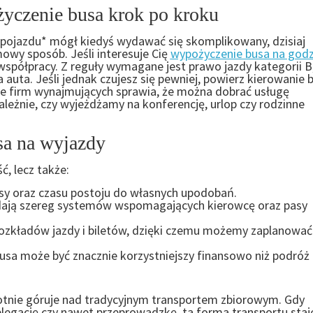
yczenie busa krok po kroku
pojazdu* mógł kiedyś wydawać się skomplikowany, dzisiaj
owy sposób. Jeśli interesuje Cię
wypożyczenie busa na godz
spółpracy. Z reguły wymagane jest prawo jazdy kategorii B
uta. Jeśli jednak czujesz się pewniej, powierz kierowanie 
e firm wynajmujących sprawia, że można dobrać usługę
leżnie, czy wyjeżdżamy na konferencję, urlop czy rodzinne
sa na wyjazdy
, lecz także:
y oraz czasu postoju do własnych upodobań.
ają szereg systemów wspomagających kierowcę oraz pasy
 rozkładów jazdy i biletów, dzięki czemu możemy zaplanować
usa może być znacznie korzystniejszy finansowo niż podróż
tnie góruje nad tradycyjnym transportem zbiorowym. Gdy
egację czy nawet przeprowadzkę, ta forma transportu staje