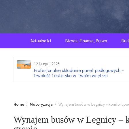
Skip
to
content
Aktualności
Biznes, Finanse, Prawo
Bud
12 lutego, 2025
go
Profesjonalne układanie paneli podłogowych –
trwałość i estetyka w Twoim wnętrzu
Home
Motoryzacja
Wynajem busów w Legnicy – komfort po
Wynajem busów w Legnicy – 
gronie