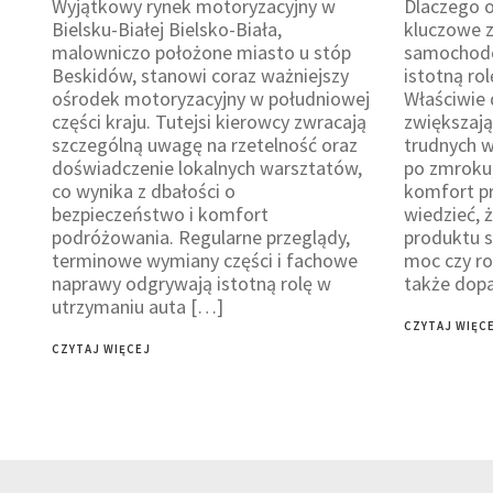
Wyjątkowy rynek motoryzacyjny w
Dlaczego 
Bielsku-Białej Bielsko-Biała,
kluczowe z
malowniczo położone miasto u stóp
samochodo
Beskidów, stanowi coraz ważniejszy
istotną ro
ośrodek motoryzacyjny w południowej
Właściwie 
części kraju. Tutejsi kierowcy zwracają
zwiększaj
szczególną uwagę na rzetelność oraz
trudnych 
doświadczenie lokalnych warsztatów,
po zmroku,
co wynika z dbałości o
komfort p
bezpieczeństwo i komfort
wiedzieć,
podróżowania. Regularne przeglądy,
produktu si
terminowe wymiany części i fachowe
moc czy rod
naprawy odgrywają istotną rolę w
także dop
utrzymaniu auta […]
CZYTAJ WIĘC
CZYTAJ WIĘCEJ