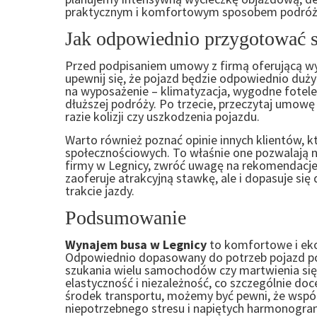
praktycznym i komfortowym sposobem podróż
Jak odpowiednio przygotować 
Przed podpisaniem umowy z firmą oferującą wy
upewnij się, że pojazd będzie odpowiednio duż
na wyposażenie – klimatyzacja, wygodne fotele
dłuższej podróży. Po trzecie, przeczytaj umowę 
razie kolizji czy uszkodzenia pojazdu.
Warto również poznać opinie innych klientów, k
społecznościowych. To właśnie one pozwalają na
firmy w Legnicy, zwróć uwagę na rekomendacje 
zaoferuje atrakcyjną stawkę, ale i dopasuje si
trakcie jazdy.
Podsumowanie
Wynajem busa w Legnicy
to komfortowe i eko
Odpowiednio dopasowany do potrzeb pojazd po
szukania wielu samochodów czy martwienia się 
elastyczność i niezależność, co szczególnie doce
środek transportu, możemy być pewni, że wspó
niepotrzebnego stresu i napiętych harmonogr