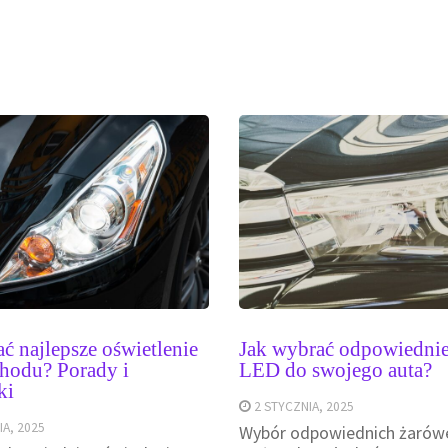
ć najlepsze oświetlenie
Jak wybrać odpowiednie
hodu? Porady i
LED do swojego auta?
ki
2 STYCZNIA, 2025
A, 2025
Wybór odpowiednich żarów