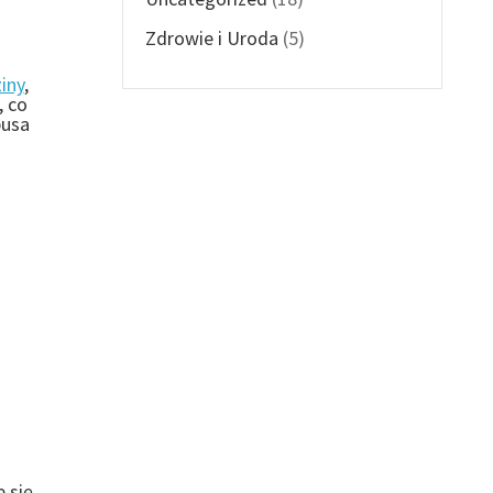
Zdrowie i Uroda
(5)
iny
,
, co
busa
 się