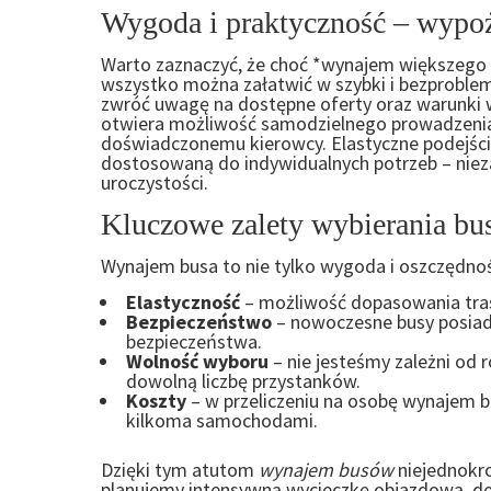
Wygoda i praktyczność – wypoż
Warto zaznaczyć, że choć *wynajem większego 
wszystko można załatwić w szybki i bezproblem
zwróć uwagę na dostępne oferty oraz warunki w
otwiera możliwość samodzielnego prowadzenia a
doświadczonemu kierowcy. Elastyczne podejści
dostosowaną do indywidualnych potrzeb – nieza
uroczystości.
Kluczowe zalety wybierania bu
Wynajem busa to nie tylko wygoda i oszczędność
Elastyczność
– możliwość dopasowania tras
Bezpieczeństwo
– nowoczesne busy posiad
bezpieczeństwa.
Wolność wyboru
– nie jesteśmy zależni od
dowolną liczbę przystanków.
Koszty
– w przeliczeniu na osobę wynajem b
kilkoma samochodami.
Dzięki tym atutom
wynajem busów
niejednokro
planujemy intensywną wycieczkę objazdową, del