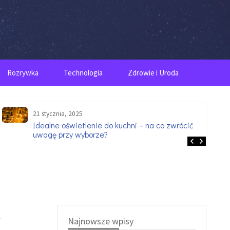
Rozrywka
Technologia
Zdrowie i Uroda
21 stycznia, 2025
Idealne oświetlenie do kuchni – na co zwrócić
uwagę przy wyborze?
m
Najnowsze wpisy