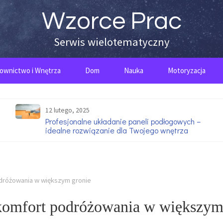
Wzorce Prac
Serwis wielotematyczny
ownictwo i Wnętrza
Dom
Nauka
Motoryzacja
12 lutego, 2025
Profesjonalne układanie paneli podłogowych –
idealne rozwiązanie dla Twojego wnętrza
dróżowania w większym gronie
komfort podróżowania w większy