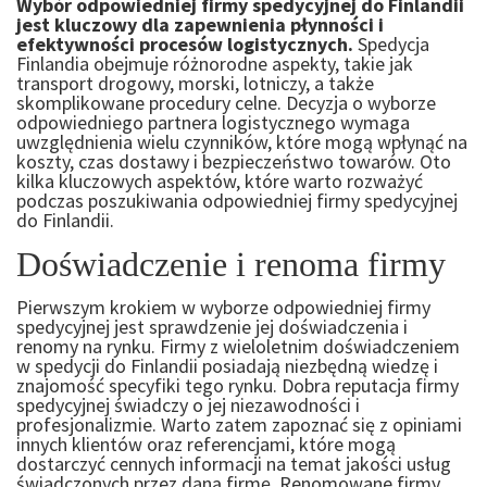
Wybór odpowiedniej firmy spedycyjnej do Finlandii
jest kluczowy dla zapewnienia płynności i
efektywności procesów logistycznych.
Spedycja
Finlandia obejmuje różnorodne aspekty, takie jak
transport drogowy, morski, lotniczy, a także
skomplikowane procedury celne. Decyzja o wyborze
odpowiedniego partnera logistycznego wymaga
uwzględnienia wielu czynników, które mogą wpłynąć na
koszty, czas dostawy i bezpieczeństwo towarów. Oto
kilka kluczowych aspektów, które warto rozważyć
podczas poszukiwania odpowiedniej firmy spedycyjnej
do Finlandii.
Doświadczenie i renoma firmy
Pierwszym krokiem w wyborze odpowiedniej firmy
spedycyjnej jest sprawdzenie jej doświadczenia i
renomy na rynku. Firmy z wieloletnim doświadczeniem
w spedycji do Finlandii posiadają niezbędną wiedzę i
znajomość specyfiki tego rynku. Dobra reputacja firmy
spedycyjnej świadczy o jej niezawodności i
profesjonalizmie. Warto zatem zapoznać się z opiniami
innych klientów oraz referencjami, które mogą
dostarczyć cennych informacji na temat jakości usług
świadczonych przez daną firmę. Renomowane firmy