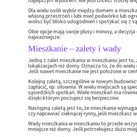
najlepszym wyborem. Ale jeśli chcesz trochę wi
Dla wielu osób wybór między domem a mieszk
własną przestrzeń i lubi mieć podwórko lub ogró
wolisz być blisko udogodnień i spotykać się z 
Obie opcje mają swoje plusy i minusy, a decyzja
najważniejsze.
Mieszkanie – zalety i wady
Jedną z zalet mieszkania w mieszkaniu jest to,
lokalizacjach niż domy. Oznacza to, że do wie
Jeśli nawet mieszkanie nie jest położone w cen
Kolejną zaletą, szczególnie w nowym budownictw
zapłacić, np. siłownia. W wielu miejscach są spec
sąsiedzkich spotkań.
Wiele mieszkań ma również
dzięki którym poczujesz się bezpiecznie.
Następną zaletą jest to, że mieszkania wymaga
czy naprawiać cieknącej rynny, jeśli mieszkasz 
Wady mieszkania w mieszkaniu to przede wszyst
mniejsze niż domy. Jeśli potrzebujesz dużo miej