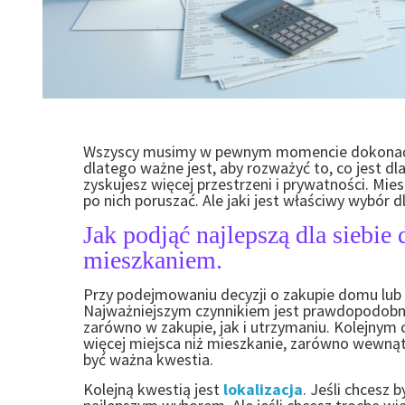
Wszyscy musimy w pewnym momencie dokonać w
dlatego ważne jest, aby rozważyć to, co jest dl
zyskujesz więcej przestrzeni i prywatności. Mies
po nich poruszać. Ale jaki jest właściwy wybór d
Jak podjąć najlepszą dla siebi
mieszkaniem.
Przy podejmowaniu decyzji o zakupie domu lub 
Najważniejszym czynnikiem jest prawdopodob
zarówno w zakupie, jak i utrzymaniu. Kolejnym
więcej miejsca niż mieszkanie, zarówno wewnątrz
być ważna kwestia.
Kolejną kwestią jest
lokalizacja
.
Jeśli chcesz 