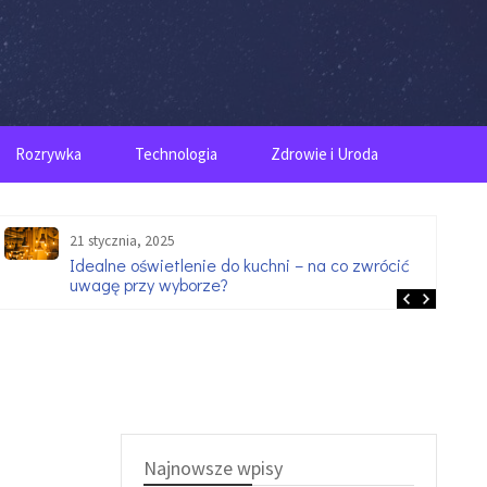
Rozrywka
Technologia
Zdrowie i Uroda
21 stycznia, 2025
Idealne oświetlenie do kuchni – na co zwrócić
uwagę przy wyborze?
Najnowsze wpisy