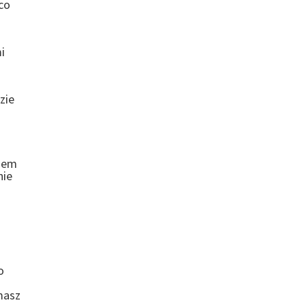
co
i
zie
asem
nie
o
masz