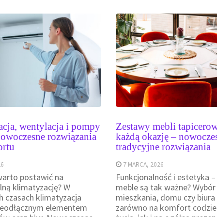
cja, wentylacja i pompy
Zestawy mebli tapicero
 nowoczesne rozwiązania
każdą okazję – nowoczes
ortu
tradycyjne rozwiązania
26
7 MARCA, 2026
warto postawić na
Funkcjonalność i estetyka –
lną klimatyzację? W
meble są tak ważne? Wybór
ch czasach klimatyzacja
mieszkania, domu czy biur
 nieodłącznym elementem
zarówno na komfort codzi