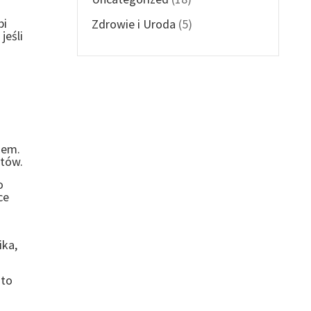
bi
Zdrowie i Uroda
(5)
jeśli
odem.
któw.
o
ce
ika,
sto