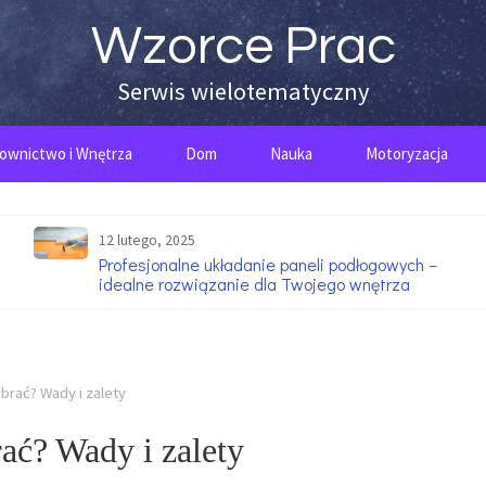
Wzorce Prac
Serwis wielotematyczny
ownictwo i Wnętrza
Dom
Nauka
Motoryzacja
12 lutego, 2025
Profesjonalne układanie paneli podłogowych –
idealne rozwiązanie dla Twojego wnętrza
brać? Wady i zalety
ać? Wady i zalety