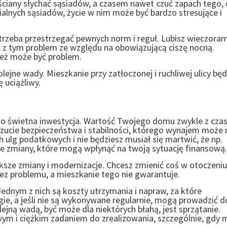
 ściany słychać sąsiadów, a czasem nawet czuć zapach tego, 
ialnych sąsiadów, życie w nim może być bardzo stresujące i
trzeba przestrzegać pewnych norm i reguł. Lubisz wieczoram
 z tym problem ze względu na obowiązującą ciszę nocną.
eż może być problem.
lejne wady. Mieszkanie przy zatłoczonej i ruchliwej ulicy będ
 uciążliwy.
 to świetna inwestycja. Wartość Twojego domu zwykle z cz
ucie bezpieczeństwa i stabilności, którego wynajem może 
ulg podatkowych i nie będziesz musiał się martwić, że np.
ne zmiany, które mogą wpłynąć na twoją sytuację finansową.
sze zmiany i modernizacje. Chcesz zmienić coś w otoczeniu
z problemu, a mieszkanie tego nie gwarantuje.
ednym z nich są koszty utrzymania i napraw, za które
e, a jeśli nie są wykonywane regularnie, mogą prowadzić d
ejną wadą, być może dla niektórych błahą, jest sprzątanie.
ym i ciężkim zadaniem do zrealizowania, szczególnie, gdy 