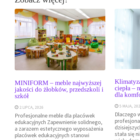
Klimatyza
MINIFORM – meble najwyższej
ciepła –
jakości do żłobków, przedszkoli i
dla komf
szkół
5 MAJA, 20
2 LIPCA, 2026
Dlaczego 
Profesjonalne meble dla placówek
profesjona
edukacyjnych Zapewnienie solidnego,
dzisiejszy
a zarazem estetycznego wyposażenia
stała się
placówek edukacyjnych stanowi