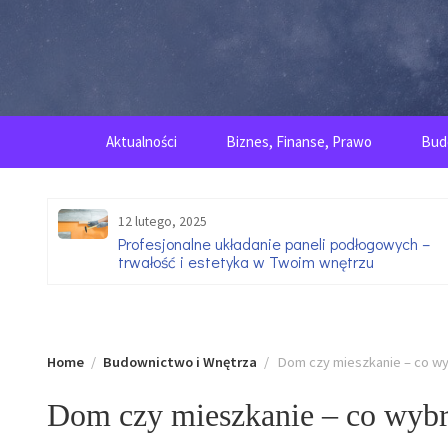
Skip
to
content
Aktualności
Biznes, Finanse, Prawo
Bud
12 lutego, 2025
go
Profesjonalne układanie paneli podłogowych –
trwałość i estetyka w Twoim wnętrzu
Home
Budownictwo i Wnętrza
Dom czy mieszkanie – co wy
Dom czy mieszkanie – co wybr