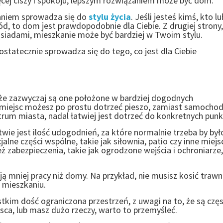
ęcej ciszy i spokoju, lepszym rozwiązaniem może być dom.
aniem sprowadza się do
stylu życia
. Jeśli jesteś kimś, kto lu
d, to dom jest prawdopodobnie dla Ciebie. Z drugiej strony, 
sąsiadami, mieszkanie może być bardziej w Twoim stylu.
 ostatecznie sprowadza się do tego, co jest dla Ciebie
 że zazwyczaj są one położone w bardziej dogodnych
lu miejsc możesz po prostu dotrzeć pieszo, zamiast samoch
trum miasta, nadal łatwiej jest dotrzeć do konkretnych pun
ie jest ilość udogodnień, za które normalnie trzeba by był
jalne części wspólne, takie jak siłownia, patio czy inne miejs
 zabezpieczenia, takie jak ogrodzone wejścia i ochroniarze,
ją mniej pracy niż domy.
Na przykład, nie musisz kosić trawn
w mieszkaniu.
kim dość ograniczona przestrzeń, z uwagi na to, że są czę
sca, lub masz dużo rzeczy, warto to przemyśleć.