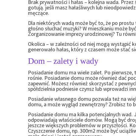
Brak prywatności i hałas – kolejna wada. Przez
gotują.
jeśli masz hałaśliwych lub nieodpowiedz
męczące.
Dla niektórych wadą może być to, że po prostu 
głośno słuchać muzyki? W mieszkaniu może być
Zorganizowanie imprezy urodzinowej? Tu równi
Okolica – w zależności od niej mogą wystąpić ko
generowało hałas, który z czasem może stać się
Dom – zalety i wady
Posiadanie domu ma wiele zalet. Po pierwsze,
rośnie. Posiadanie domu może również dać pocz
zapewnić. Możesz również skorzystać z pewnych 
spółdzielnia podniesie czynsz lub wprowadzi in
Posiadanie własnego domu pozwala też na więk
domu, a może wygląd zewnętrzny? Zrobisz to be
Posiadanie domu ma kilka potencjalnych wad. J
odpowiadają właściciele domów. Mogą być drogi
jeszcze większych problemów w przyszłości. Kol
Czyszczenie domu, np. 300m2 może być uciążliw