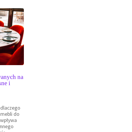
wanych na
ne i
 dlaczego
 mebli do
a wpływa
ennego