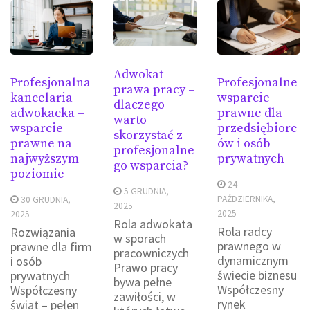
Adwokat
Profesjonalna
Profesjonalne
prawa pracy –
kancelaria
wsparcie
dlaczego
adwokacka –
prawne dla
warto
wsparcie
przedsiębiorc
skorzystać z
prawne na
ów i osób
profesjonalne
najwyższym
prywatnych
go wsparcia?
poziomie
24
5 GRUDNIA,
PAŹDZIERNIKA,
30 GRUDNIA,
2025
2025
2025
Rola adwokata
Rola radcy
Rozwiązania
w sporach
prawnego w
prawne dla firm
pracowniczych
dynamicznym
i osób
Prawo pracy
świecie biznesu
prywatnych
bywa pełne
Współczesny
Współczesny
zawiłości, w
rynek
świat – pełen