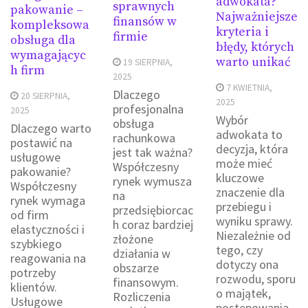
adwokata?
sprawnych
pakowanie –
Najważniejsze
finansów w
kompleksowa
kryteria i
firmie
obsługa dla
błędy, których
wymagającyc
warto unikać
19 SIERPNIA,
h firm
2025
7 KWIETNIA,
Dlaczego
20 SIERPNIA,
2025
profesjonalna
2025
Wybór
obsługa
Dlaczego warto
adwokata to
rachunkowa
postawić na
decyzja, która
jest tak ważna?
usługowe
może mieć
Współczesny
pakowanie?
kluczowe
rynek wymusza
Współczesny
znaczenie dla
na
rynek wymaga
przebiegu i
przedsiębiorcac
od firm
wyniku sprawy.
h coraz bardziej
elastyczności i
Niezależnie od
złożone
szybkiego
tego, czy
działania w
reagowania na
dotyczy ona
obszarze
potrzeby
rozwodu, sporu
finansowym.
klientów.
o majątek,
Rozliczenia
Usługowe
postępowania