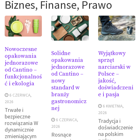
Biznes, Finanse, Prawo
Nowoczesne
Wyjątkowy
Solidne
opakowania
sprzęt
opakowania
jednorazowe
narciarski w
jednorazowe
od Cantino –
Polsce –
od Cantino –
funkcjonalnoś
jakość,
nowy
ć i ekologia
doświadczeni
standard w
e i pasja
branży
6 CZERWCA,
gastronomicz
2026
6 KWIETNIA,
nej
Trwałe i
2026
bezpieczne
Tradycja i
6 CZERWCA,
rozwiązania W
doświadczenie
2026
dynamicznie
na polskim
Rosnące
zmieniającym