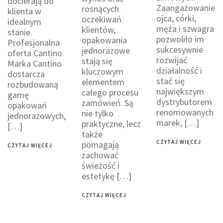
docierają do
Zaangażowanie
rosnących
klienta w
ojca, córki,
oczekiwań
idealnym
męża i szwagra
klientów,
stanie.
pozwoliło im
opakowania
Profesjonalna
sukcesywnie
jednorazowe
oferta Cantino
rozwijać
stają się
Marka Cantino
działalność i
kluczowym
dostarcza
stać się
elementem
rozbudowaną
największym
całego procesu
gamę
dystrybutorem
zamówień. Są
opakowań
renomowanych
nie tylko
jednorazowych,
marek, […]
praktyczne, lecz
[…]
także
CZYTAJ WIĘCEJ
pomagają
CZYTAJ WIĘCEJ
zachować
świeżość i
estetykę […]
CZYTAJ WIĘCEJ