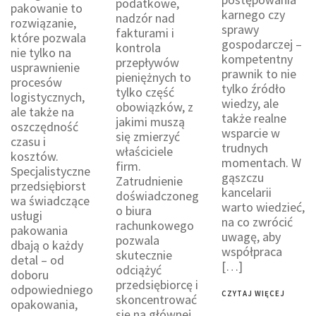
podatkowe,
pakowanie to
karnego czy
nadzór nad
rozwiązanie,
sprawy
fakturami i
które pozwala
gospodarczej –
kontrola
nie tylko na
kompetentny
przepływów
usprawnienie
prawnik to nie
pieniężnych to
procesów
tylko źródło
tylko część
logistycznych,
wiedzy, ale
obowiązków, z
ale także na
także realne
jakimi muszą
oszczędność
wsparcie w
się zmierzyć
czasu i
trudnych
właściciele
kosztów.
momentach. W
firm.
Specjalistyczne
gąszczu
Zatrudnienie
przedsiębiorst
kancelarii
doświadczoneg
wa świadczące
warto wiedzieć,
o biura
usługi
na co zwrócić
rachunkowego
pakowania
uwagę, aby
pozwala
dbają o każdy
współpraca
skutecznie
detal – od
[…]
odciążyć
doboru
przedsiębiorcę i
odpowiedniego
CZYTAJ WIĘCEJ
skoncentrować
opakowania,
się na głównej