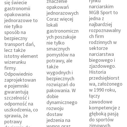
rynku
znaczenie
się świecie
narciarskim
opakowań
gastronomii
MGB Sport to
jednorazowych
opakowania
jedna z
Coraz więcej
jednorazowe to
najbardziej
lokali
nie tylko
rozpoznawalny
gastronomiczn
sposób na
ch firm
ych poszukuje
bezpieczny
rodzinnych w
nie tylko
transport dań,
sektorze
smacznych
lecz także
narciarstwa
pomysłów na
istotny element
biegowego i
potrawy, ale
wizerunku
zjazdowego.
także
firmy.
Historia
wygodnych i
Odpowiednio
przedsiębiorst
bezpiecznych
zaprojektowan
wa, założonego
rozwiązań do
e pojemniki
w 1990 roku,
pakowania. W
gwarantują
łączy
dobie
szczelność i
zawodowe
dynamicznego
odporność na
kompetencje z
rozwoju
uszkodzenia, co
głęboką pasją
dostaw
sprawia, że
do sportów
jedzenia na
potrawy
zimowych.
wynos oraz