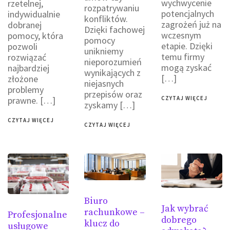
wychwycenie
rzetelnej,
rozpatrywaniu
potencjalnych
indywidualnie
konfliktów.
zagrożeń już na
dobranej
Dzięki fachowej
wczesnym
pomocy, która
pomocy
etapie. Dzięki
pozwoli
unikniemy
temu firmy
rozwiązać
nieporozumień
mogą zyskać
najbardziej
wynikających z
[…]
złożone
niejasnych
problemy
przepisów oraz
prawne. […]
CZYTAJ WIĘCEJ
zyskamy […]
CZYTAJ WIĘCEJ
CZYTAJ WIĘCEJ
Biuro
Jak wybrać
rachunkowe –
Profesjonalne
dobrego
klucz do
usługowe