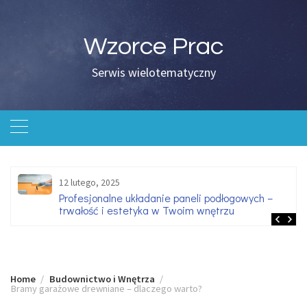
Skip
to
content
Wzorce Prac
Serwis wielotematyczny
12 lutego, 2025
Profesjonalne układanie paneli podłogowych –
trwałość i estetyka w Twoim wnętrzu
Home
Budownictwo i Wnętrza
Bramy garażowe drewniane – dlaczego warto?