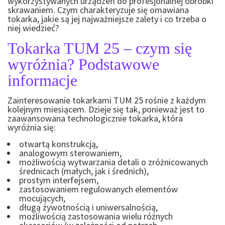
wykorzystywanych urządzeń do profesjonalnej obróbki
skrawaniem. Czym charakteryzuje się omawiana
tokarka, jakie są jej najważniejsze zalety i co trzeba o
niej wiedzieć?
Tokarka TUM 25 – czym się
wyróżnia? Podstawowe
informacje
Zainteresowanie tokarkami TUM 25 rośnie z każdym
kolejnym miesiącem. Dzieje się tak, ponieważ jest to
zaawansowana technologicznie tokarka, która
wyróżnia się:
otwartą konstrukcją,
analogowym sterowaniem,
możliwością wytwarzania detali o zróżnicowanych
średnicach (małych, jak i średnich),
prostym interfejsem,
zastosowaniem regulowanych elementów
mocujących,
długą żywotnością i uniwersalnością,
możliwością zastosowania wielu różnych