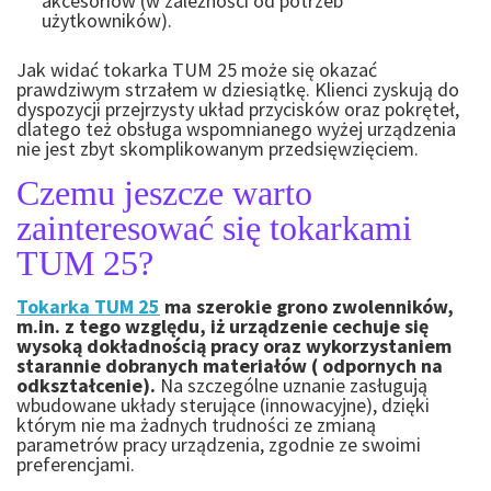
akcesoriów (w zależności od potrzeb
użytkowników).
Jak widać tokarka TUM 25 może się okazać
prawdziwym strzałem w dziesiątkę. Klienci zyskują do
dyspozycji przejrzysty układ przycisków oraz pokręteł,
dlatego też obsługa wspomnianego wyżej urządzenia
nie jest zbyt skomplikowanym przedsięwzięciem.
Czemu jeszcze warto
zainteresować się tokarkami
TUM 25?
Tokarka TUM 25
ma szerokie grono zwolenników,
m.in. z tego względu, iż urządzenie cechuje się
wysoką dokładnością pracy oraz wykorzystaniem
starannie dobranych materiałów ( odpornych na
odkształcenie).
Na szczególne uznanie zasługują
wbudowane układy sterujące (innowacyjne), dzięki
którym nie ma żadnych trudności ze zmianą
parametrów pracy urządzenia, zgodnie ze swoimi
preferencjami.