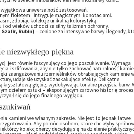
i wyjątkowa uniwersalność zastosowań.
nym fioletem i intryguje magicznymi konotacjami.
sm, zdobiąc kolekcje unikalną kolorystyką.
u i od wieków uchodzi za silny talizman ochronny.
Szafir, Rubin)
– cenione za intensywne barwy i legendy, kt
e niezwykłego piękna
cji jest równie fascynujący co jego poszukiwanie. Wymaga
cia i szlifowania, aby nie tylko zachować naturalność kamie
Dzięki zaangażowaniu rzemieślników obrabiających kamienie w
tury, udaje się uzyskać zaskakujące efekty. Delikatne
ą kryształową głębię, wydobywając tonalne przejścia barw. 
alnym dziełem sztuki – eksponującym zarówno historię proce
yczynił się do jego finalnego wyglądu.
oszukiwań
nia kamieni we własnym zakresie. Nie jest to jednak łatwe
rzygotowania. Aby pomóc osobom, które chciałyby spróbo
ektórzy kolekcjonerzy decydują się na dzielenie praktyczny