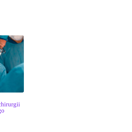
hirurgii
go