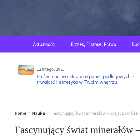
Skip
to
content
Aktualności
Biznes, Finanse, Prawo
Bud
12 lutego, 2025
go
Profesjonalne układanie paneli podłogowych –
trwałość i estetyka w Twoim wnętrzu
Home
Nauka
Fascynujący świat minerałów – pasja, podróże 
Fascynujący świat minerałów –