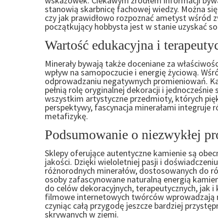
wskazówek. Ciekawym źródłem informacji bywa i
stanowią skarbnicę fachowej wiedzy. Można si
czy jak prawidłowo rozpoznać ametyst wśród zw
początkujący hobbysta jest w stanie uzyskać so
Wartość edukacyjna i terapeuty
Minerały bywają także doceniane za właściwości
wpływ na samopoczucie i energię życiową. Wśró
odprowadzaniu negatywnych promieniowań. Kam
pełnią rolę oryginalnej dekoracji i jednocześnie
wszystkim artystyczne przedmioty, których pięk
perspektywy, fascynacja minerałami integruje ró
metafizykę.
Podsumowanie o niezwykłej pro
Sklepy oferujące autentyczne kamienie są obecn
jakości. Dzięki wieloletniej pasji i doświadczen
różnorodnych minerałów, dostosowanych do róż
osoby zafascynowane naturalną energią kamien
do celów dekoracyjnych, terapeutycznych, jak i
filmowe internetowych twórców wprowadzają n
czyniąc całą przygodę jeszcze bardziej przystę
skrywanych w ziemi.