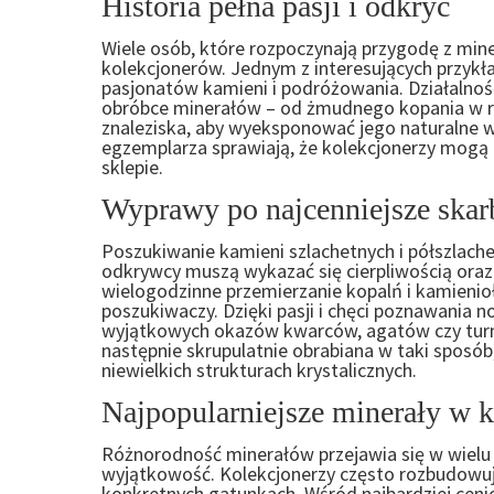
Historia pełna pasji i odkryć
Wiele osób, które rozpoczynają przygodę z mine
kolekcjonerów. Jednym z interesujących przykł
pasjonatów kamieni i podróżowania. Działalność
obróbce minerałów – od żmudnego kopania w ró
znaleziska, aby wyeksponować jego naturalne wa
egzemplarza sprawiają, że kolekcjonerzy mogą 
sklepie.
Wyprawy po najcenniejsze skar
Poszukiwanie kamieni szlachetnych i półszlache
odkrywcy muszą wykazać się cierpliwością oraz
wielogodzinne przemierzanie kopalń i kamieni
poszukiwaczy. Dzięki pasji i chęci poznawania n
wyjątkowych okazów kwarców, agatów czy turmali
następnie skrupulatnie obrabiana w taki sposób
niewielkich strukturach krystalicznych.
Najpopularniejsze minerały w k
Różnorodność minerałów przejawia się w wielu o
wyjątkowość. Kolekcjonerzy często rozbudowują 
konkretnych gatunkach. Wśród najbardziej cen