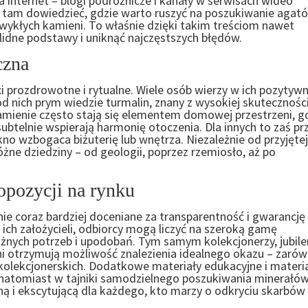
nternet – blogi podróżnicze i kanały w serwisach wideo
ę tam dowiedzieć, gdzie warto ruszyć na poszukiwanie agat
ykłych kamieni. To właśnie dzięki takim treściom nawet
lidne podstawy i uniknąć najczęstszych błędów.
czna
 prozdrowotne i rytualne. Wiele osób wierzy w ich pozytyw
d nich prym wiedzie turmalin, znany z wysokiej skutecznośc
ienie często stają się elementem domowej przestrzeni, g
 subtelnie wspierają harmonię otoczenia. Dla innych to zaś pr
no wzbogaca biżuterię lub wnętrza. Niezależnie od przyjętej
żne dziedziny – od geologii, poprzez rzemiosło, aż po
pozycji na rynku
ie coraz bardziej doceniane za transparentność i gwarancję
iu ich założycieli, odbiorcy mogą liczyć na szeroką gamę
nych potrzeb i upodobań. Tym samym kolekcjonerzy, jubiler
i otrzymują możliwość znalezienia idealnego okazu – zaró
 kolekcjonerskich. Dodatkowe materiały edukacyjne i materi
atomiast w tajniki samodzielnego poszukiwania minerałów
pną i ekscytującą dla każdego, kto marzy o odkryciu skarbów