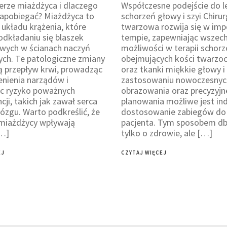
ierze miażdżyca i dlaczego
Współczesne podejście do l
 zapobiegać? Miażdżyca to
schorzeń głowy i szyi Chirur
 układu krążenia, które
twarzowa rozwija się w im
odkładaniu się blaszek
tempie, zapewniając wszec
wych w ścianach naczyń
możliwości w terapii schor
ch. Te patologiczne zmiany
obejmujących kości twarzoc
ą przepływ krwi, prowadząc
oraz tkanki miękkie głowy i 
enienia narządów i
zastosowaniu nowoczesnyc
ąc ryzyko poważnych
obrazowania oraz precyzyj
ji, takich jak zawał serca
planowania możliwe jest in
ózgu. Warto podkreślić, że
dostosowanie zabiegów do
 miażdżycy wpływają
pacjenta. Tym sposobem dba
…]
tylko o zdrowie, ale […]
EJ
CZYTAJ WIĘCEJ