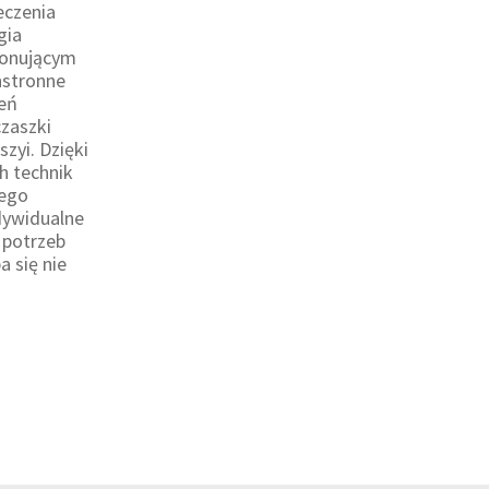
eczenia
gia
ponującym
hstronne
zeń
zaszki
szyi. Dzięki
h technik
nego
dywidualne
 potrzeb
 się nie