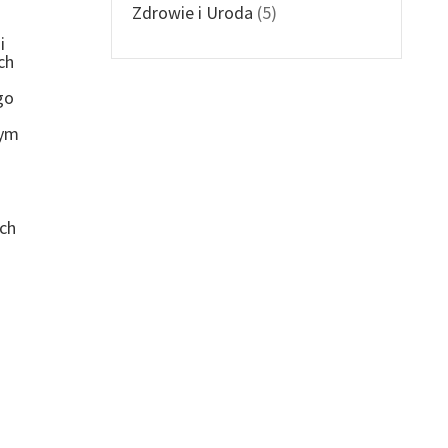
Zdrowie i Uroda
(5)
i
ch
go
tym
ych