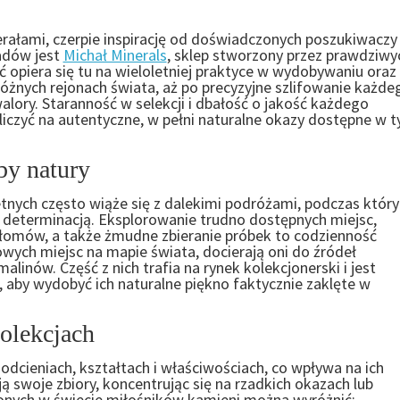
rałami, czerpie inspirację od doświadczonych poszukiwaczy 
adów jest
Michał Minerals
, sklep stworzony przez prawdziwy
 opiera się tu na wieloletniej praktyce w wydobywaniu oraz
żnych rejonach świata, aż po precyzyjne szlifowanie każde
lory. Staranność w selekcji i dbałość o jakość każdego
liczyć na autentyczne, w pełni naturalne okazy dostępne w 
by natury
tnych często wiąże się z dalekimi podróżami, podczas któr
 determinacją. Eksplorowanie trudno dostępnych miejsc,
ołomów, a także żmudne zbieranie próbek to codzienność
owych miejsc na mapie świata, docierają oni do źródeł
nów. Część z nich trafia na rynek kolekcjonerski i jest
, aby wydobyć ich naturalne piękno faktycznie zaklęte w
olekcjach
dcieniach, kształtach i właściwościach, co wpływa na ich
swoje zbiory, koncentrując się na rzadkich okazach lub
ionych w świecie miłośników kamieni można wyróżnić: