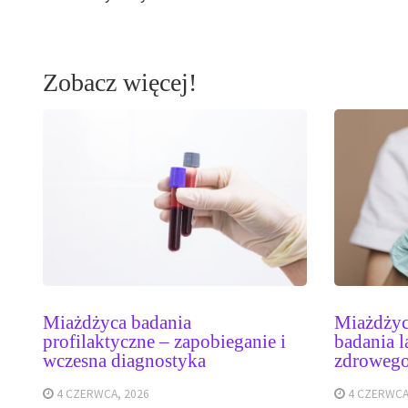
Zobacz więcej!
Miażdżyca badania
Miażdżyc
profilaktyczne – zapobieganie i
badania l
wczesna diagnostyka
zdrowego
4 CZERWCA, 2026
4 CZERWCA