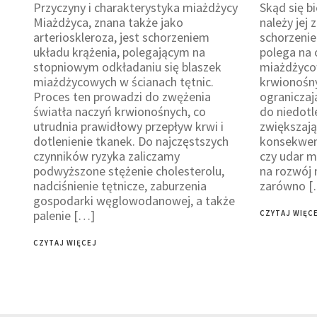
Przyczyny i charakterystyka miażdżycy
Skąd się b
Miażdżyca, znana także jako
należy jej
arterioskleroza, jest schorzeniem
schorzenie
układu krążenia, polegającym na
polega na 
stopniowym odkładaniu się blaszek
miażdżyco
miażdżycowych w ścianach tętnic.
krwionośny
Proces ten prowadzi do zwężenia
ograniczaj
światła naczyń krwionośnych, co
do niedotl
utrudnia prawidłowy przepływ krwi i
zwiększaj
dotlenienie tkanek. Do najczęstszych
konsekwenc
czynników ryzyka zaliczamy
czy udar m
podwyższone stężenie cholesterolu,
na rozwój
nadciśnienie tętnicze, zaburzenia
zarówno [
gospodarki węglowodanowej, a także
palenie […]
CZYTAJ WIĘC
CZYTAJ WIĘCEJ