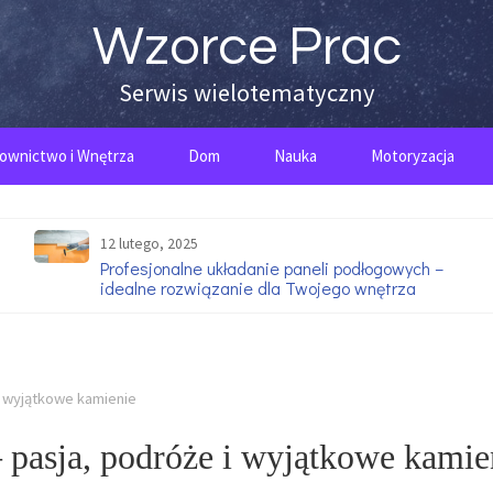
Wzorce Prac
Serwis wielotematyczny
ownictwo i Wnętrza
Dom
Nauka
Motoryzacja
12 lutego, 2025
Profesjonalne układanie paneli podłogowych –
idealne rozwiązanie dla Twojego wnętrza
i wyjątkowe kamienie
 pasja, podróże i wyjątkowe kamie