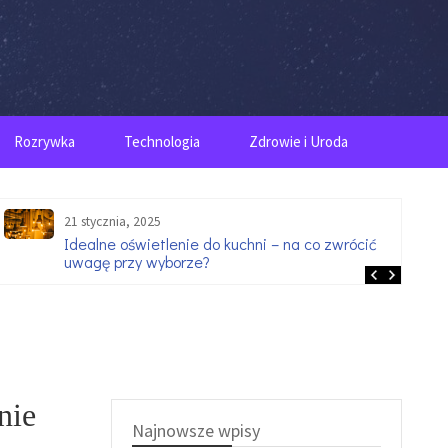
Rozrywka
Technologia
Zdrowie i Uroda
21 stycznia, 2025
Idealne oświetlenie do kuchni – na co zwrócić
uwagę przy wyborze?
nie
Najnowsze wpisy