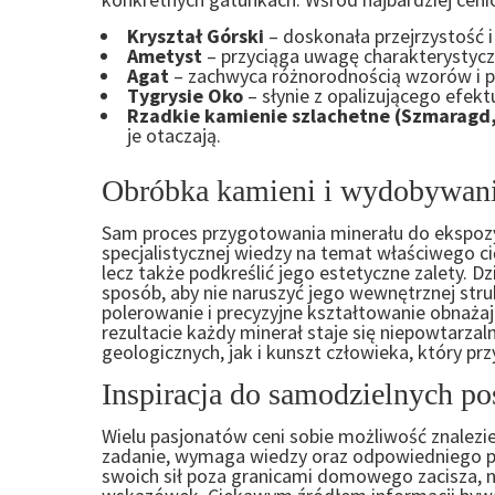
Kryształ Górski
– doskonała przejrzystość 
Ametyst
– przyciąga uwagę charakterystycz
Agat
– zachwyca różnorodnością wzorów i pa
Tygrysie Oko
– słynie z opalizującego efekt
Rzadkie kamienie szlachetne (Szmaragd, 
je otaczają.
Obróbka kamieni i wydobywani
Sam proces przygotowania minerału do ekspozy
specjalistycznej wiedzy na temat właściwego cię
lecz także podkreślić jego estetyczne zalety. 
sposób, aby nie naruszyć jego wewnętrznej struk
polerowanie i precyzyjne kształtowanie obnażaj
rezultacie każdy minerał staje się niepowtarz
geologicznych, jak i kunszt człowieka, który prz
Inspiracja do samodzielnych p
Wielu pasjonatów ceni sobie możliwość znalezie
zadanie, wymaga wiedzy oraz odpowiedniego p
swoich sił poza granicami domowego zacisza, ni