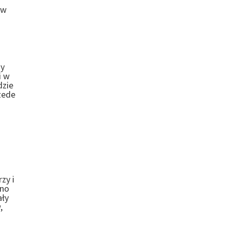
ów
ny
i w
dzie
zede
zy i
wno
ały
,