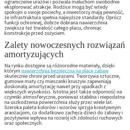
ograniczenie urazów i pozwala maluchom swobodnie
eksplorować atrakcje. Rodzice mogą być wtedy
spokojni o swoje pociechy, a inwestorzy mają pewność,
że infrastruktura spełnia najwyższe standardy. Oprócz
funkcji ochronnej, dobrze dobrana nawierzchnia
zwiększa też trwałość całego placu, chroniąc
konstrukcje przed zużyciem.
Zalety nowoczesnych rozwiązań
amortyzujących
Na rynku dostępne są różnorodne materiały, dzięki
którym
nawierzchnia bezpieczna na place zabaw
skutecznie chroni przed urazami. Tworzywa sztuczne,
gumowe maty czy mieszanki kruszyw zapewniają
doskonałą amortyzację nawet przy upadkach z
większych wysokości. Istotna jest także odporność na
czynniki atmosferyczne, ponieważ stabilna i niepodatna
na uszkodzenia powierzchnia służy przez wiele lat.
Szeroka paleta kolorów i wzorów sprzyja kreatywnym
aranżacjom, co dodatkowo zachęca dzieci do zabawy i
pozytywnie wpływa na rozwój ich zdolności ruchowych
oraz społecznych.