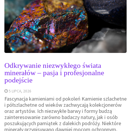
Odkrywanie niezwykłego świata
minerałów – pasja i profesjonalne
podejście
5 LIPCA, 2026
Fascynacja kamieniami od pokoleń Kamienie szlachetne
i półszlachetne od wieków zachwycają kolekcjonerów
oraz artystów. Ich niezwykłe barwy i formy budzą
zainteresowanie zarówno badaczy natury, jak i osób
poszukujących pamiątek z dalekich podróży. Niektóre
minerały przypisywano dawniej mocom ochronnym,