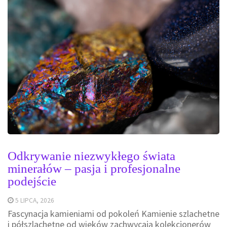
Odkrywanie niezwykłego świata
minerałów – pasja i profesjonalne
podejście
5 LIPCA, 2026
Fascynacja kamieniami od pokoleń Kamienie szlachetne
i półszlachetne od wieków zachwycają kolekcjonerów