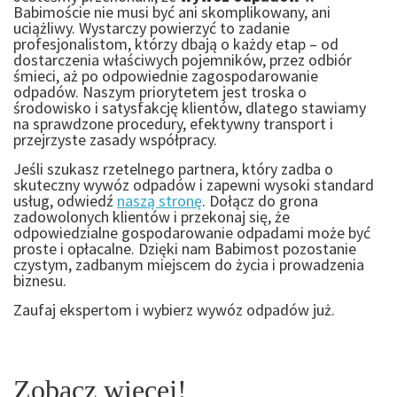
Babimoście nie musi być ani skomplikowany, ani
uciążliwy. Wystarczy powierzyć to zadanie
profesjonalistom, którzy dbają o każdy etap – od
dostarczenia właściwych pojemników, przez odbiór
śmieci, aż po odpowiednie zagospodarowanie
odpadów. Naszym priorytetem jest troska o
środowisko i satysfakcję klientów, dlatego stawiamy
na sprawdzone procedury, efektywny transport i
przejrzyste zasady współpracy.
Jeśli szukasz rzetelnego partnera, który zadba o
skuteczny wywóz odpadów i zapewni wysoki standard
usług, odwiedź
naszą stronę
. Dołącz do grona
zadowolonych klientów i przekonaj się, że
odpowiedzialne gospodarowanie odpadami może być
proste i opłacalne. Dzięki nam Babimost pozostanie
czystym, zadbanym miejscem do życia i prowadzenia
biznesu.
Zaufaj ekspertom i wybierz wywóz odpadów już.
Zobacz więcej!