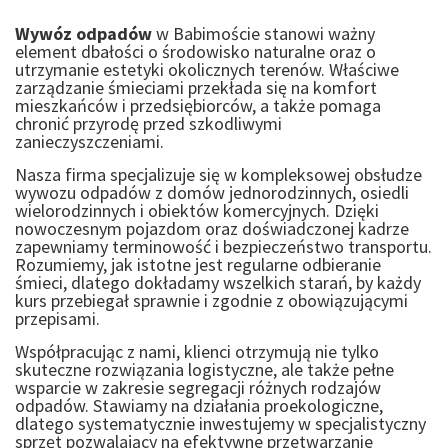
Wywóz odpadów
w Babimoście stanowi ważny
element dbałości o środowisko naturalne oraz o
utrzymanie estetyki okolicznych terenów. Właściwe
zarządzanie śmieciami przekłada się na komfort
mieszkańców i przedsiębiorców, a także pomaga
chronić przyrodę przed szkodliwymi
zanieczyszczeniami.
Nasza firma specjalizuje się w kompleksowej obsłudze
wywozu odpadów z domów jednorodzinnych, osiedli
wielorodzinnych i obiektów komercyjnych. Dzięki
nowoczesnym pojazdom oraz doświadczonej kadrze
zapewniamy terminowość i bezpieczeństwo transportu.
Rozumiemy, jak istotne jest regularne odbieranie
śmieci, dlatego dokładamy wszelkich starań, by każdy
kurs przebiegał sprawnie i zgodnie z obowiązującymi
przepisami.
Współpracując z nami, klienci otrzymują nie tylko
skuteczne rozwiązania logistyczne, ale także pełne
wsparcie w zakresie segregacji różnych rodzajów
odpadów. Stawiamy na działania proekologiczne,
dlatego systematycznie inwestujemy w specjalistyczny
sprzęt pozwalający na efektywne przetwarzanie