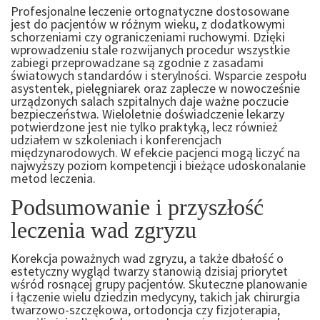
Profesjonalne leczenie ortognatyczne dostosowane
jest do pacjentów w różnym wieku, z dodatkowymi
schorzeniami czy ograniczeniami ruchowymi. Dzięki
wprowadzeniu stale rozwijanych procedur wszystkie
zabiegi przeprowadzane są zgodnie z zasadami
światowych standardów i sterylności. Wsparcie zespołu
asystentek, pielęgniarek oraz zaplecze w nowocześnie
urządzonych salach szpitalnych daje ważne poczucie
bezpieczeństwa. Wieloletnie doświadczenie lekarzy
potwierdzone jest nie tylko praktyką, lecz również
udziałem w szkoleniach i konferencjach
międzynarodowych. W efekcie pacjenci mogą liczyć na
najwyższy poziom kompetencji i bieżące udoskonalanie
metod leczenia.
Podsumowanie i przyszłość
leczenia wad zgryzu
Korekcja poważnych wad zgryzu, a także dbałość o
estetyczny wygląd twarzy stanowią dzisiaj priorytet
wśród rosnącej grupy pacjentów. Skuteczne planowanie
i łączenie wielu dziedzin medycyny, takich jak chirurgia
twarzowo-szczękowa, ortodoncja czy fizjoterapia,