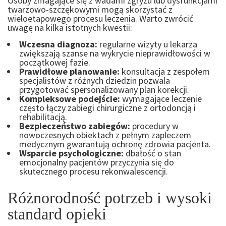
Osoby zmagające się z wadami zgryzu lub dysfunkcjami
twarzowo-szczękowymi mogą skorzystać z
wieloetapowego procesu leczenia. Warto zwrócić
uwagę na kilka istotnych kwestii:
Wczesna diagnoza:
regularne wizyty u lekarza
zwiększają szanse na wykrycie nieprawidłowości w
początkowej fazie.
Prawidłowe planowanie:
konsultacja z zespołem
specjalistów z różnych dziedzin pozwala
przygotować spersonalizowany plan korekcji.
Kompleksowe podejście:
wymagające leczenie
często łączy zabiegi chirurgiczne z ortodoncją i
rehabilitacją.
Bezpieczeństwo zabiegów:
procedury w
nowoczesnych obiektach z pełnym zapleczem
medycznym gwarantują ochronę zdrowia pacjenta.
Wsparcie psychologiczne:
dbałość o stan
emocjonalny pacjentów przyczynia się do
skutecznego procesu rekonwalescencji.
Różnorodność potrzeb i wysoki
standard opieki