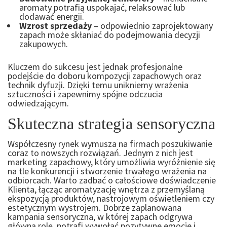
aromaty potrafią uspokajać, relaksować lub
dodawać energii.
Wzrost sprzedaży
– odpowiednio zaprojektowany
zapach może skłaniać do podejmowania decyzji
zakupowych.
Kluczem do sukcesu jest jednak profesjonalne
podejście do doboru kompozycji zapachowych oraz
technik dyfuzji. Dzięki temu unikniemy wrażenia
sztuczności i zapewnimy spójne odczucia
odwiedzającym.
Skuteczna strategia sensoryczna
Współczesny rynek wymusza na firmach poszukiwanie
coraz to nowszych rozwiązań. Jednym z nich jest
marketing zapachowy, który umożliwia wyróżnienie się
na tle konkurencji i stworzenie trwałego wrażenia na
odbiorcach. Warto zadbać o całościowe doświadczenie
Klienta, łącząc aromatyzację wnętrza z przemyślaną
ekspozycją produktów, nastrojowym oświetleniem czy
estetycznym wystrojem. Dobrze zaplanowana
kampania sensoryczna, w której zapach odgrywa
główną rolę, potrafi wywołać pozytywne emocje i