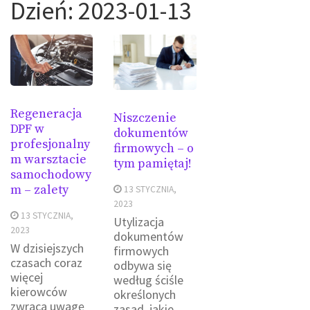
Dzień:
2023-01-13
Regeneracja
Niszczenie
DPF w
dokumentów
profesjonalny
firmowych – o
m warsztacie
tym pamiętaj!
samochodowy
m – zalety
13 STYCZNIA,
2023
13 STYCZNIA,
Utylizacja
2023
dokumentów
W dzisiejszych
firmowych
czasach coraz
odbywa się
więcej
według ściśle
kierowców
określonych
zwraca uwagę
zasad, jakie