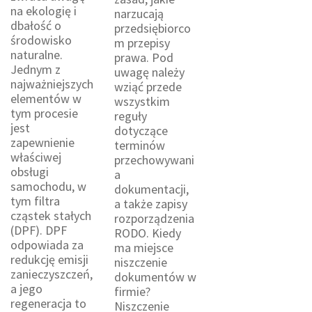
na ekologię i
narzucają
dbałość o
przedsiębiorco
środowisko
m przepisy
naturalne.
prawa. Pod
Jednym z
uwagę należy
najważniejszych
wziąć przede
elementów w
wszystkim
tym procesie
reguły
jest
dotyczące
zapewnienie
terminów
właściwej
przechowywani
obsługi
a
samochodu, w
dokumentacji,
tym filtra
a także zapisy
cząstek stałych
rozporządzenia
(DPF). DPF
RODO. Kiedy
odpowiada za
ma miejsce
redukcję emisji
niszczenie
zanieczyszczeń,
dokumentów w
a jego
firmie?
regeneracja to
Niszczenie