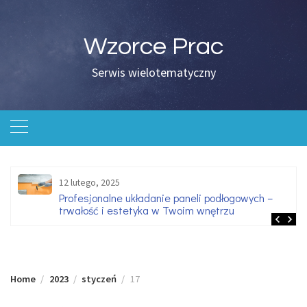
Skip
to
content
Wzorce Prac
Serwis wielotematyczny
12 lutego, 2025
Profesjonalne układanie paneli podłogowych –
trwałość i estetyka w Twoim wnętrzu
Home
2023
styczeń
17