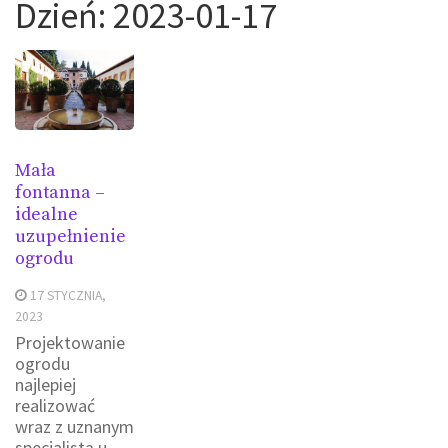
Dzień:
2023-01-17
Mała
fontanna –
idealne
uzupełnienie
ogrodu
17 STYCZNIA,
2023
Projektowanie
ogrodu
najlepiej
realizować
wraz z uznanym
specjalistą u