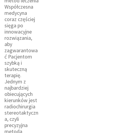
metod leczenia
Współczesna
medycyna
coraz częściej
sięga po
innowacyjne
rozwiązania,
aby
zagwarantowa
ć Pacjentom
szybką i
skuteczną
terapię.
Jednym z
najbardziej
obiecujących
kierunków jest
radiochirurgia
stereotaktyczn
a, czyli
precyzyjna
metoda