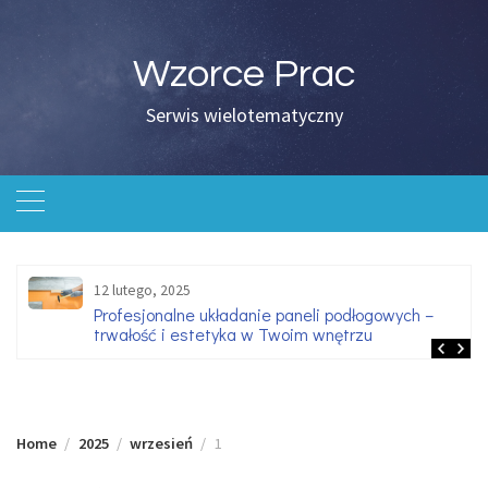
Skip
to
content
Wzorce Prac
Serwis wielotematyczny
12 lutego, 2025
Profesjonalne układanie paneli podłogowych –
trwałość i estetyka w Twoim wnętrzu
Home
2025
wrzesień
1