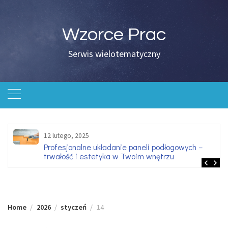
Skip
to
content
Wzorce Prac
Serwis wielotematyczny
12 lutego, 2025
Profesjonalne układanie paneli podłogowych –
trwałość i estetyka w Twoim wnętrzu
Home
2026
styczeń
14