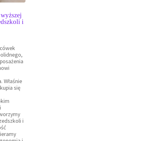
wyższej
dszkoli i
acówek
olidnego,
posażenia
nowi
. Właśnie
upia się
okim
i
Tworzymy
zedszkoli i
ość
pieramy
rgonomia i