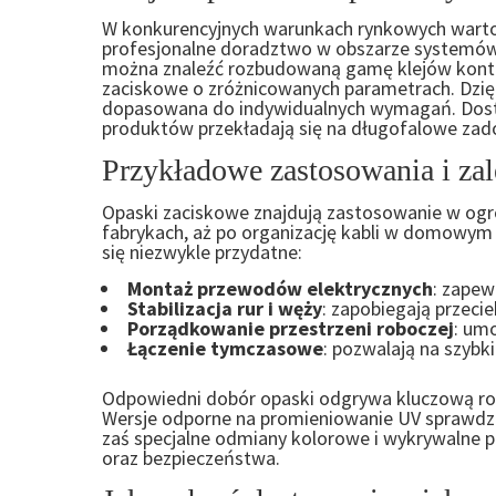
W konkurencyjnych warunkach rynkowych warto
profesjonalne doradztwo w obszarze systemó
można znaleźć rozbudowaną gamę klejów konta
zaciskowe o zróżnicowanych parametrach. Dzięki
dopasowana do indywidualnych wymagań. Dost
produktów przekładają się na długofalowe zado
Przykładowe zastosowania i zal
Opaski zaciskowe znajdują zastosowanie w og
fabrykach, aż po organizację kabli w domowym b
się niezwykle przydatne:
Montaż przewodów elektrycznych
: zapew
Stabilizacja rur i węży
: zapobiegają przec
Porządkowanie przestrzeni roboczej
: um
Łączenie tymczasowe
: pozwalają na szybk
Odpowiedni dobór opaski odgrywa kluczową rol
Wersje odporne na promieniowanie UV sprawdza
zaś specjalne odmiany kolorowe i wykrywalne pr
oraz bezpieczeństwa.