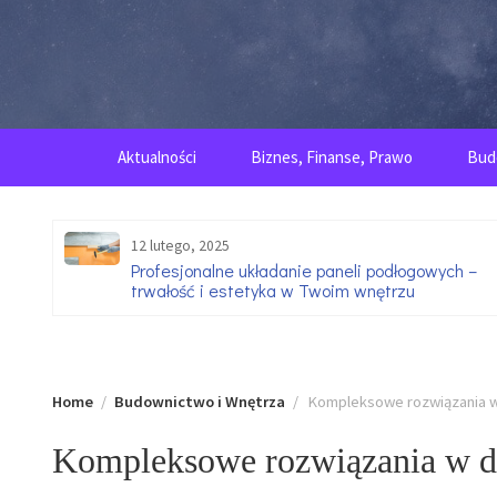
Skip
to
content
Aktualności
Biznes, Finanse, Prawo
Bud
12 lutego, 2025
go
Profesjonalne układanie paneli podłogowych –
trwałość i estetyka w Twoim wnętrzu
Home
Budownictwo i Wnętrza
Kompleksowe rozwiązania w 
Kompleksowe rozwiązania w dz