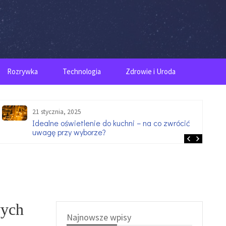
Rozrywka
Technologia
Zdrowie i Uroda
21 stycznia, 2025
Idealne oświetlenie do kuchni – na co zwrócić
uwagę przy wyborze?
wych
Najnowsze wpisy