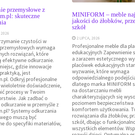
ie przemysłowe z
MINIFORM – meble naj
m.pl: skuteczne
jakości do żłobków, prze
nia
szkół
 2026
2 LIPCA, 2026
rzymanie czystości w
Profesjonalne meble dla pl
 przemysłowych wymaga
edukacyjnych Zapewnienie s
ych rozwiązań, które
a zarazem estetycznego wy
 efektywne odkurzanie.
placówek edukacyjnych sta
iejsc, gdzie innowacje
wyzwanie, które wymaga
 praktyką, jest
odpowiedzialnego podejścia
pl. Odkryj profesjonalne
dlatego marka MINIFORM sk
i wieloletnie doświadczenie,
na dostarczaniu mebli
nić procesy w Twoim
charakteryzujących się wys
orstwie. Jak zadbać o
poziomem bezpieczeństwa 
odkurzanie w przemyśle z
komfortem użytkowania. 
.pl? Systemy odkurzania
rozwiązania dla żłobków, pr
wego muszą być
szkół, dbając o funkcjonaln
 do specyfiki materiałów,
wszystkich elementów. Ws
rozwój dzieci. Optymalna e