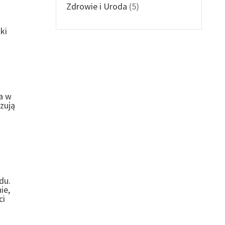
Zdrowie i Uroda
(5)
ki
a w
zują
du.
ie,
ci