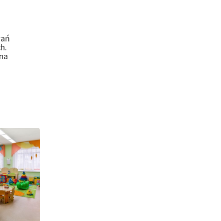
wań
h.
na