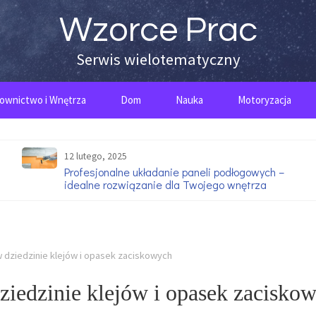
Wzorce Prac
Serwis wielotematyczny
ownictwo i Wnętrza
Dom
Nauka
Motoryzacja
12 lutego, 2025
Profesjonalne układanie paneli podłogowych –
idealne rozwiązanie dla Twojego wnętrza
dziedzinie klejów i opasek zaciskowych
iedzinie klejów i opasek zacisko