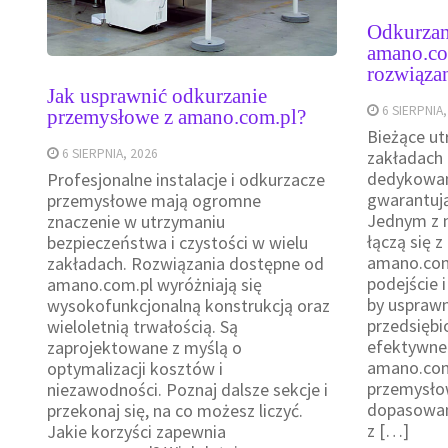
Odkurzan
amano.co
rozwiąza
Jak usprawnić odkurzanie
6 SIERPNIA,
przemysłowe z amano.com.pl?
Bieżące ut
6 SIERPNIA, 2026
zakładach
dedykowan
Profesjonalne instalacje i odkurzacze
gwarantują
przemysłowe mają ogromne
Jednym z m
znaczenie w utrzymaniu
łączą się z
bezpieczeństwa i czystości w wielu
amano.com.
zakładach. Rozwiązania dostępne od
podejście 
amano.com.pl wyróżniają się
by uspraw
wysokofunkcjonalną konstrukcją oraz
przedsiębi
wieloletnią trwałością. Są
efektywne 
zaprojektowane z myślą o
amano.com
optymalizacji kosztów i
przemysło
niezawodności. Poznaj dalsze sekcje i
dopasowane
przekonaj się, na co możesz liczyć.
z […]
Jakie korzyści zapewnia