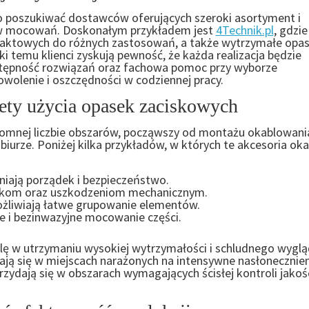
 poszukiwać dostawców oferujących szeroki asortyment i
w mocowań. Doskonałym przykładem jest
4Technik.pl
, gdzie
ktowych do różnych zastosowań, a także wytrzymałe opas
 temu klienci zyskują pewność, że każda realizacja będzie
ępność rozwiązań oraz fachowa pomoc przy wyborze
wolenie i oszczędności w codziennej pracy.
ety użycia opasek zaciskowych
romnej liczbie obszarów, począwszy od montażu okablowani
iurze. Poniżej kilka przykładów, w których te akcesoria oka
niają porządek i bezpieczeństwo.
iekom oraz uszkodzeniom mechanicznym.
ożliwiają łatwe grupowanie elementów.
ie i bezinwazyjne mocowanie części.
ę w utrzymaniu wysokiej wytrzymałości i schludnego wyglą
ją się w miejscach narażonych na intensywne nasłonecznien
zydają się w obszarach wymagających ścisłej kontroli jakoś