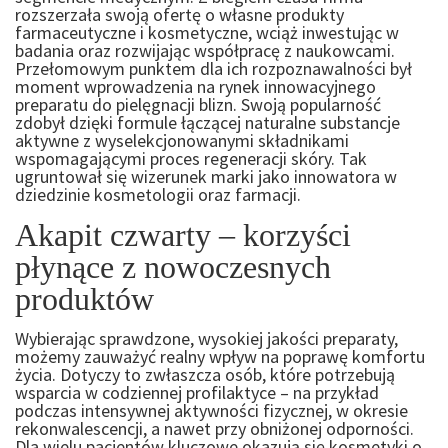
rozszerzała swoją ofertę o własne produkty
farmaceutyczne i kosmetyczne, wciąż inwestując w
badania oraz rozwijając współpracę z naukowcami.
Przełomowym punktem dla ich rozpoznawalności był
moment wprowadzenia na rynek innowacyjnego
preparatu do pielęgnacji blizn. Swoją popularność
zdobył dzięki formule łączącej naturalne substancje
aktywne z wyselekcjonowanymi składnikami
wspomagającymi proces regeneracji skóry. Tak
ugruntował się wizerunek marki jako innowatora w
dziedzinie kosmetologii oraz farmacji.
Akapit czwarty – korzyści
płynące z nowoczesnych
produktów
Wybierając sprawdzone, wysokiej jakości preparaty,
możemy zauważyć realny wpływ na poprawę komfortu
życia. Dotyczy to zwłaszcza osób, które potrzebują
wsparcia w codziennej profilaktyce – na przykład
podczas intensywnej aktywności fizycznej, w okresie
rekonwalescencji, a nawet przy obniżonej odporności.
Dla wielu pacjentów kluczowe okazują się kosmetyki o