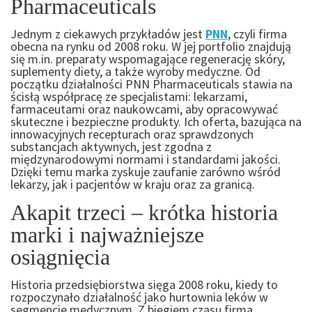
Pharmaceuticals
Jednym z ciekawych przykładów jest
PNN
, czyli firma
obecna na rynku od 2008 roku. W jej portfolio znajdują
się m.in. preparaty wspomagające regenerację skóry,
suplementy diety, a także wyroby medyczne. Od
początku działalności PNN Pharmaceuticals stawia na
ścisłą współpracę ze specjalistami: lekarzami,
farmaceutami oraz naukowcami, aby opracowywać
skuteczne i bezpieczne produkty. Ich oferta, bazująca na
innowacyjnych recepturach oraz sprawdzonych
substancjach aktywnych, jest zgodna z
międzynarodowymi normami i standardami jakości.
Dzięki temu marka zyskuje zaufanie zarówno wśród
lekarzy, jak i pacjentów w kraju oraz za granicą.
Akapit trzeci – krótka historia
marki i najważniejsze
osiągnięcia
Historia przedsiębiorstwa sięga 2008 roku, kiedy to
rozpoczynało działalność jako hurtownia leków w
segmencie medycznym. Z biegiem czasu firma