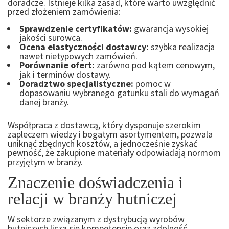
doradcze. Istnieje kilka zasad, które warto uwzględnić
przed złożeniem zamówienia:
Sprawdzenie certyfikatów:
gwarancja wysokiej
jakości surowca.
Ocena elastyczności dostawcy:
szybka realizacja
nawet nietypowych zamówień.
Porównanie ofert:
zarówno pod kątem cenowym,
jak i terminów dostawy.
Doradztwo specjalistyczne:
pomoc w
dopasowaniu wybranego gatunku stali do wymagań
danej branży.
Współpraca z dostawcą, który dysponuje szerokim
zapleczem wiedzy i bogatym asortymentem, pozwala
uniknąć zbędnych kosztów, a jednocześnie zyskać
pewność, że zakupione materiały odpowiadają normom
przyjętym w branży.
Znaczenie doświadczenia i
relacji w branży hutniczej
W sektorze związanym z dystrybucją wyrobów
hutniczych liczą się kompetencje oraz zdolność