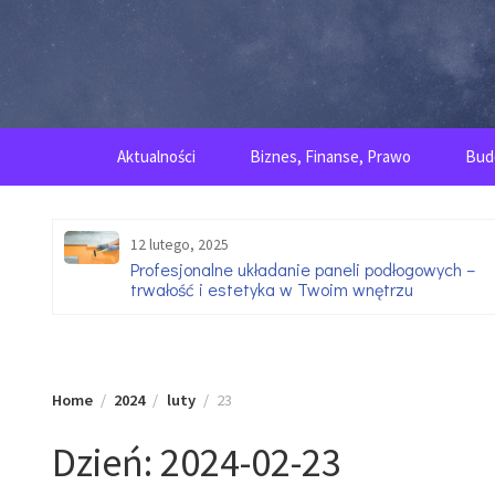
Skip
to
content
Aktualności
Biznes, Finanse, Prawo
Bud
12 lutego, 2025
go
Profesjonalne układanie paneli podłogowych –
trwałość i estetyka w Twoim wnętrzu
Home
2024
luty
23
Dzień:
2024-02-23