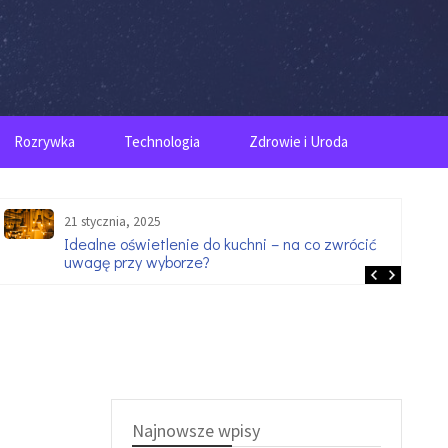
Rozrywka
Technologia
Zdrowie i Uroda
21 stycznia, 2025
Idealne oświetlenie do kuchni – na co zwrócić
uwagę przy wyborze?
Najnowsze wpisy