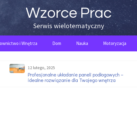
Wzorce Prac
Serwis wielotematyczny
ownictwo i Wnętrza
Dom
Nauka
Motoryzacja
12 lutego, 2025
Profesjonalne układanie paneli podłogowych –
idealne rozwiązanie dla Twojego wnętrza